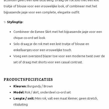
accenten geeft een luxe uitstraling. Draag de rok solo met een knit
truitje of blouse voor een vrouwelijke look, of combineer met het
bijpassende jasje voor een complete, elegante outfit.
✨
Stylingtip:
Combineer de Esmee Skirt met het bijpassende jasje voor een
chique co‑ord set look.
Solo draag je de rok met een knit truitje of blouse en
enkellaarsjes voor een vrouwelijke touch.
Voeg een oversized blazer toe voor een moderne twist over de
set of draag met shorts voor een casual contrast.
PRODUCTSPECIFICATIES
Kleuren:
Burgundy / Brown
Model:
Rok / skirt, onderdeel co‑ord set
Lengte / snit:
Mini rok, valt een maat kleiner, geen stretch,
ritssluiting