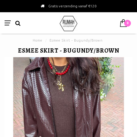
Gratis verzending vanaf €120
0
Home
/
Esmee Skirt - Bugundy/Brown
ESMEE SKIRT - BUGUNDY/BROWN