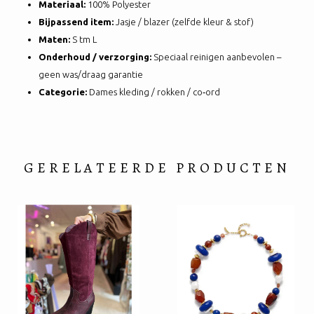
Materiaal:
100% Polyester
Bijpassend item:
Jasje / blazer (zelfde kleur & stof)
Maten:
S tm L
Onderhoud / verzorging:
Speciaal reinigen aanbevolen –
geen was/draag garantie
Categorie:
Dames kleding / rokken / co‑ord
GERELATEERDE PRODUCTEN