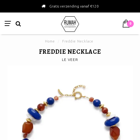
Gratis verzending vanaf €120
0
Home
/
Freddie Necklace
FREDDIE NECKLACE
LE VEER