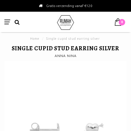
Gratis verzending vanaf €120
0
Home
/
Single cupid stud earring silver
SINGLE CUPID STUD EARRING SILVER
ANNA NINA