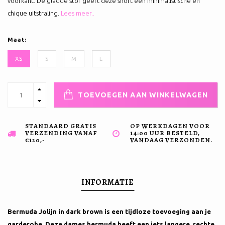
voorkant. De gladde stof geeft deze short een minimalistische en
chique uitstraling.
Lees meer..
Maat:
XS
S
M
L
TOEVOEGEN AAN WINKELWAGEN
STANDAARD GRATIS
OP WERKDAGEN VOOR
VERZENDING VANAF
14:00 UUR BESTELD,
€120,-
VANDAAG VERZONDEN.
INFORMATIE
Bermuda Jolijn in dark brown is een tijdloze toevoeging aan je
garderobe. Deze dames bermuda heeft een iets langere, rechte