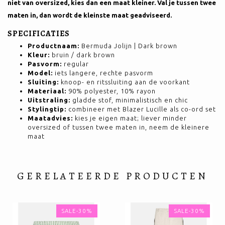
niet van oversized, kies dan een maat kleiner. Val je tussen twee
maten in, dan wordt de kleinste maat geadviseerd.
SPECIFICATIES
Productnaam:
Bermuda Jolijn | Dark brown
Kleur:
bruin / dark brown
Pasvorm:
regular
Model:
iets langere, rechte pasvorm
Sluiting:
knoop- en ritssluiting aan de voorkant
Materiaal:
90% polyester, 10% rayon
Uitstraling:
gladde stof, minimalistisch en chic
Stylingtip:
combineer met Blazer Lucille als co-ord set
Maatadvies:
kies je eigen maat; liever minder
oversized of tussen twee maten in, neem de kleinere
maat
GERELATEERDE PRODUCTEN
SALE-30%
SALE-30%