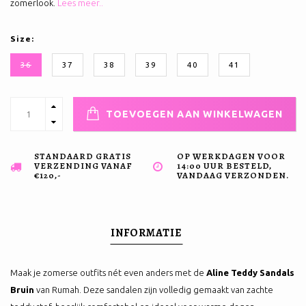
zomerlook.
Lees meer..
Size:
36
37
38
39
40
41
TOEVOEGEN AAN WINKELWAGEN
STANDAARD GRATIS
OP WERKDAGEN VOOR
VERZENDING VANAF
14:00 UUR BESTELD,
€120,-
VANDAAG VERZONDEN.
INFORMATIE
Maak je zomerse outfits nét even anders met de
Aline Teddy Sandals
Bruin
van Rumah. Deze sandalen zijn volledig gemaakt van zachte