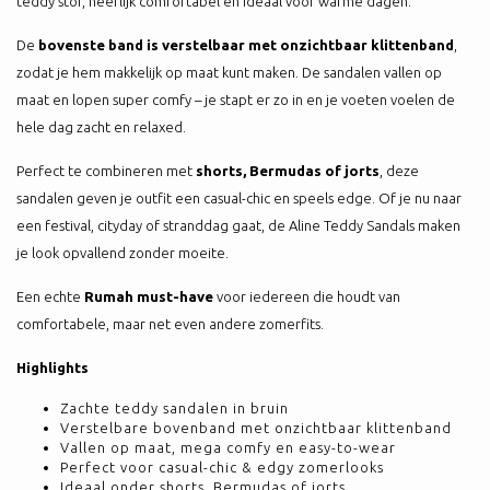
teddy stof, heerlijk comfortabel en ideaal voor warme dagen.
De
bovenste band is verstelbaar met onzichtbaar klittenband
,
zodat je hem makkelijk op maat kunt maken. De sandalen vallen op
maat en lopen super comfy – je stapt er zo in en je voeten voelen de
hele dag zacht en relaxed.
Perfect te combineren met
shorts, Bermudas of jorts
, deze
sandalen geven je outfit een casual-chic en speels edge. Of je nu naar
een festival, cityday of stranddag gaat, de Aline Teddy Sandals maken
je look opvallend zonder moeite.
Een echte
Rumah must-have
voor iedereen die houdt van
comfortabele, maar net even andere zomerfits.
Highlights
Zachte teddy sandalen in bruin
Verstelbare bovenband met onzichtbaar klittenband
Vallen op maat, mega comfy en easy-to-wear
Perfect voor casual-chic & edgy zomerlooks
Ideaal onder shorts, Bermudas of jorts