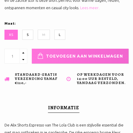
en de zachte stof is deze short perfect voor warme dagen, reizen,
ontspannen momenten en casual city looks.
Lees meer..
Maat:
XS
S
M
L
TOEVOEGEN AAN WINKELWAGEN
STANDAARD GRATIS
OP WERKDAGEN VOOR
VERZENDING VANAF
14:00 UUR BESTELD,
€120,-
VANDAAG VERZONDEN.
INFORMATIE
De Alix Shorts Espresso van The Lola Club is een stijlvolle essential die
niet mag ontbreken in je garderobe. De rijke espresso bruine kleur