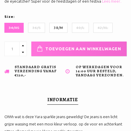
de eyecatcher! Super voor de feestdagen of een festiva
Lees meer..
Size:
34/XS
36/S
38/M
40/L
42/XL
TOEVOEGEN AAN WINKELWAGEN
STANDAARD GRATIS
OP WERKDAGEN VOOR
VERZENDING VANAF
14:00 UUR BESTELD,
€120,-
VANDAAG VERZONDEN.
INFORMATIE
Ohhh wat is deze Yara sparkle jeans geweldig! De jeans is een licht
grijze wassing met een mooi kleur verloop. op de voor en achterkant