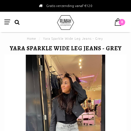
Gratis verzending vanaf €120
0
Home
/
Yara Sparkle Wide Leg Jeans - Grey
YARA SPARKLE WIDE LEG JEANS - GREY