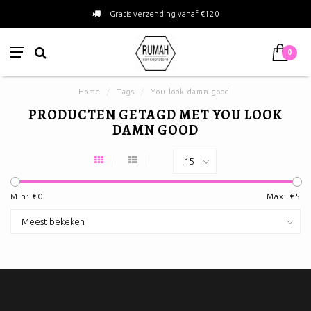
Gratis verzending vanaf €120
0
Home
/
Tags
/
You look damn good
PRODUCTEN GETAGD MET YOU LOOK
DAMN GOOD
Min: €
0
Max: €
5