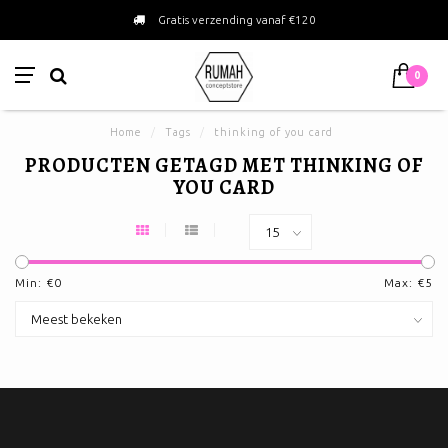
Gratis verzending vanaf €120
0
Home
/
Tags
/
thinking of you card
PRODUCTEN GETAGD MET THINKING OF
YOU CARD
Min: €
0
Max: €
5