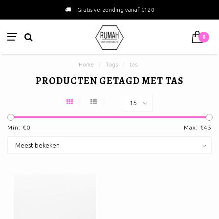
Gratis verzending vanaf €120
0
Home
/
Tags
/
tas
PRODUCTEN GETAGD MET TAS
Min: €
0
Max: €
45