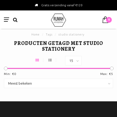
Gratis verzending vanaf €120
0
Home
/
Tags
/
studio stationery
PRODUCTEN GETAGD MET STUDIO
STATIONERY
Min: €
0
Max: €
5