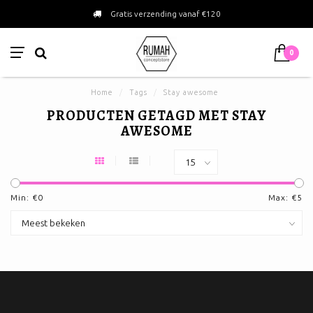
Gratis verzending vanaf €120
0
Home
/
Tags
/
Stay awesome
PRODUCTEN GETAGD MET STAY
AWESOME
Min: €
0
Max: €
5