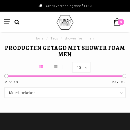
Gratis verzending vanaf €120
0
Home
/
Tags
/
shower foam men
PRODUCTEN GETAGD MET SHOWER FOAM
MEN
Min: €
0
Max: €
5