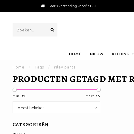
Gratis verzending vanaf €120
HOME
NIEUW
KLEDING
Home
/
Tags
/
riley pants
PRODUCTEN GETAGD MET R
Min: €
0
Max: €
5
CATEGORIEËN