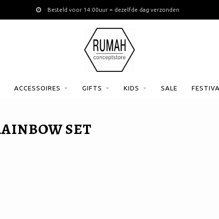
Besteld voor 14:00uur = dezelfde dag verzonden
ACCESSOIRES
GIFTS
KIDS
SALE
FESTIV
RAINBOW SET