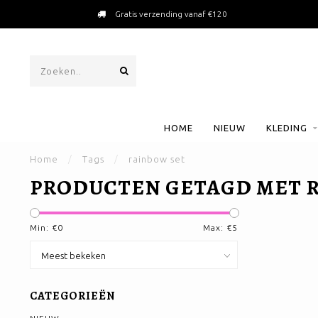
Gratis verzending vanaf €120
HOME
NIEUW
KLEDING
Home
/
Tags
/
rainbow set
PRODUCTEN GETAGD MET 
Min: €
0
Max: €
5
CATEGORIEËN