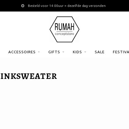
Besteld voor 14:00uur = dezelfde dag verzonden
ACCESSOIRES
GIFTS
KIDS
SALE
FESTIV
PINKSWEATER