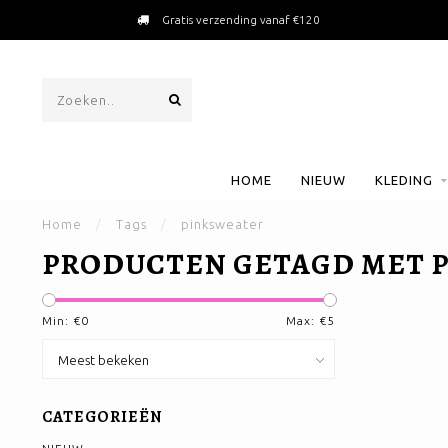
Gratis verzending vanaf €120
HOME
NIEUW
KLEDING
Home
/
Tags
/
pinksweater
PRODUCTEN GETAGD MET 
Min: €
0
Max: €
5
CATEGORIEËN