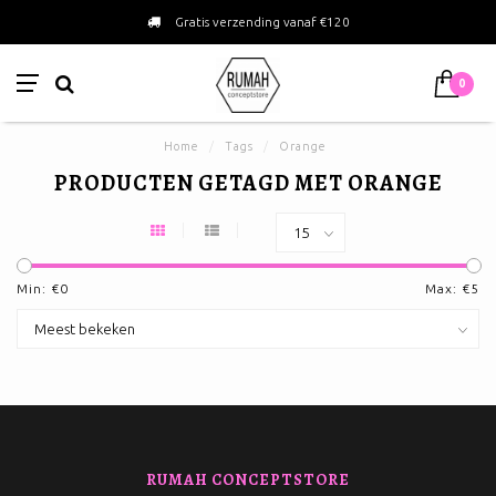
Gratis verzending vanaf €120
0
Home
/
Tags
/
Orange
PRODUCTEN GETAGD MET ORANGE
Min: €
0
Max: €
5
RUMAH CONCEPTSTORE