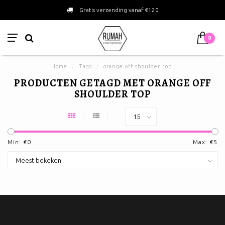
Gratis verzending vanaf €120
0
Home
/
Tags
/
orange off shoulder top
PRODUCTEN GETAGD MET ORANGE OFF
SHOULDER TOP
Min: €
0
Max: €
5