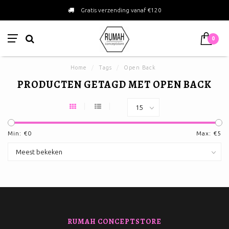
Gratis verzending vanaf €120
0
Home
/
Tags
/
Open Back
PRODUCTEN GETAGD MET OPEN BACK
Min: €
0
Max: €
5
RUMAH CONCEPTSTORE