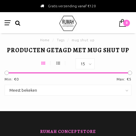
Gratis verzending vanaf €120
0
Home
/
Tags
/
mug shut up
PRODUCTEN GETAGD MET MUG SHUT UP
Min: €
0
Max: €
5
RUMAH CONCEPTSTORE