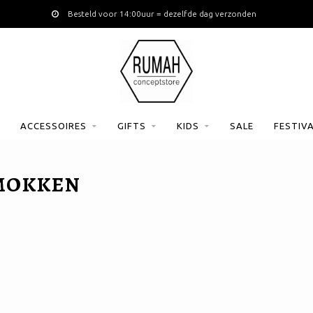
Besteld voor 14:00uur = dezelfde dag verzonden
ACCESSOIRES
GIFTS
KIDS
SALE
FESTIV
MOKKEN