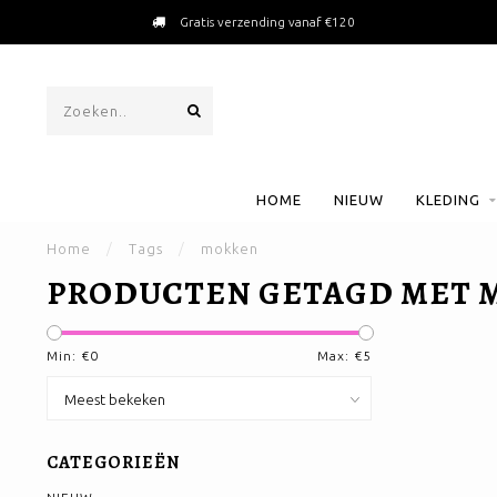
Gratis verzending vanaf €120
HOME
NIEUW
KLEDING
Home
/
Tags
/
mokken
PRODUCTEN GETAGD MET 
Min: €
0
Max: €
5
CATEGORIEËN