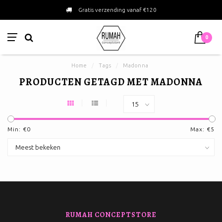
Gratis verzending vanaf €120
0
Home
/
Tags
/
Madonna
PRODUCTEN GETAGD MET MADONNA
Min: €
0
Max: €
5
RUMAH CONCEPTSTORE