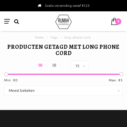
Gratis verzending vanaf €120
0
Home
/
Tags
/
long phone cord
PRODUCTEN GETAGD MET LONG PHONE
CORD
Min: €
0
Max: €
5