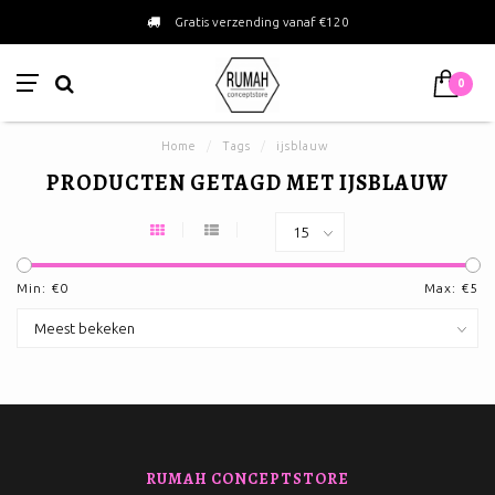
Gratis verzending vanaf €120
0
Home
/
Tags
/
ijsblauw
PRODUCTEN GETAGD MET IJSBLAUW
Min: €
0
Max: €
5
RUMAH CONCEPTSTORE