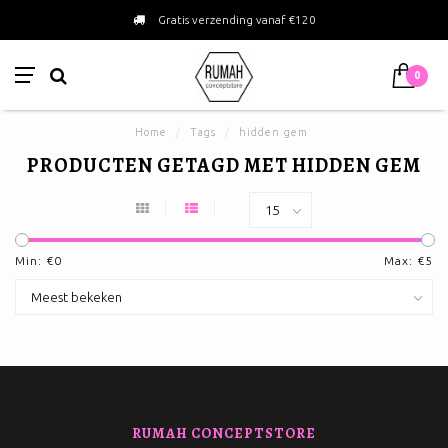
Gratis verzending vanaf €120
0
Home
/
Tags
/
hidden gem
PRODUCTEN GETAGD MET HIDDEN GEM
Min: €
0
Max: €
5
RUMAH CONCEPTSTORE