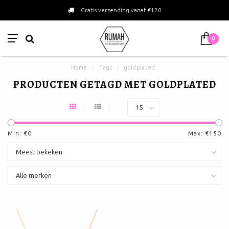
Gratis verzending vanaf €120
0
Home
/
Tags
/
goldplated
PRODUCTEN GETAGD MET GOLDPLATED
Min: €
0
Max: €
150