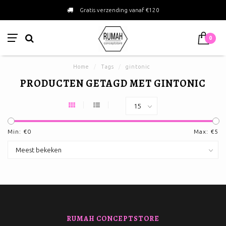
Gratis verzending vanaf €120
0
Home
/
Tags
/
gintonic
PRODUCTEN GETAGD MET GINTONIC
Min: €
0
Max: €
5
RUMAH CONCEPTSTORE