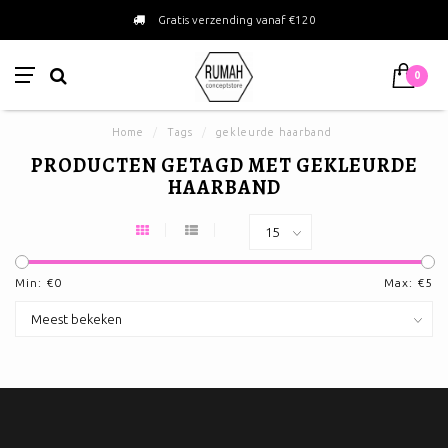
Gratis verzending vanaf €120
0
Home
/
Tags
/
gekleurde haarband
PRODUCTEN GETAGD MET GEKLEURDE
HAARBAND
Min: €
0
Max: €
5