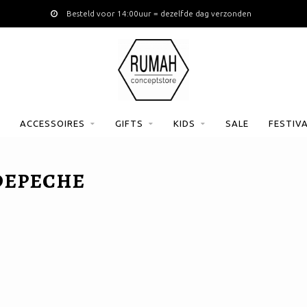
Besteld voor 14:00uur = dezelfde dag verzonden
ACCESSOIRES
GIFTS
KIDS
SALE
FESTIV
DEPECHE