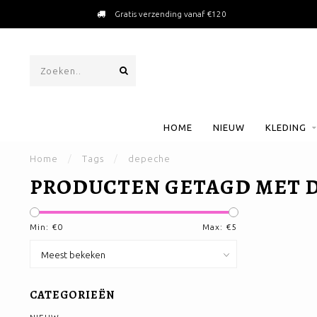
Gratis verzending vanaf €120
HOME
NIEUW
KLEDING
Home
/
Tags
/
depeche
PRODUCTEN GETAGD MET 
Min: €
0
Max: €
5
CATEGORIEËN