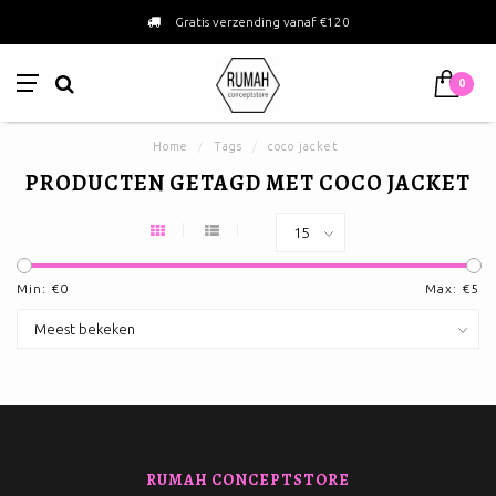
Gratis verzending vanaf €120
0
Home
/
Tags
/
coco jacket
PRODUCTEN GETAGD MET COCO JACKET
Min: €
0
Max: €
5
RUMAH CONCEPTSTORE