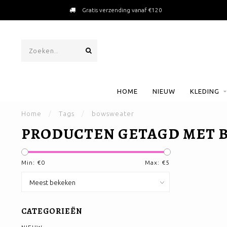
Gratis verzending vanaf €120
HOME
NIEUW
KLEDING
Home
/
Tags
/
bowsweater
PRODUCTEN GETAGD MET
Min: €
0
Max: €
5
CATEGORIEËN