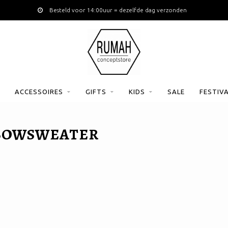
Besteld voor 14:00uur = dezelfde dag verzonden
ACCESSOIRES
GIFTS
KIDS
SALE
FESTIV
 BOWSWEATER