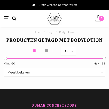
Gratis verzending vanaf €120
0
Home
/
Tags
/
Bodylotion
PRODUCTEN GETAGD MET BODYLOTION
Min: €
0
Max: €
5
RUMAH CONCEPTSTORE