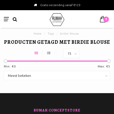
Gratis verzending vanaf €120
0
Home
/
Tags
/
birdie blouse
PRODUCTEN GETAGD MET BIRDIE BLOUSE
Min: €
0
Max: €
5
RUMAH CONCEPTSTORE