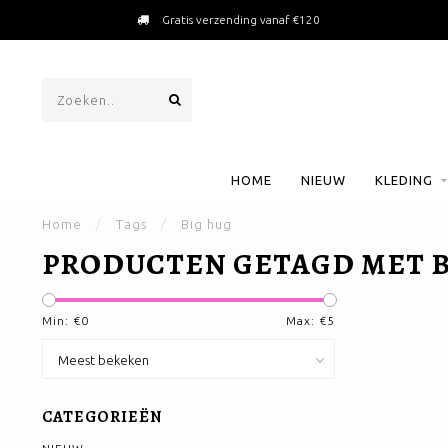
Gratis verzending vanaf €120
HOME
NIEUW
KLEDING
Home
/
Tags
/
Big hug
PRODUCTEN GETAGD MET B
Min: €
0
Max: €
5
CATEGORIEËN