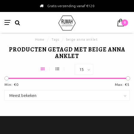
Gratis verzending vanaf €120
0
Home
/
Tags
/
beige anna anklet
PRODUCTEN GETAGD MET BEIGE ANNA
ANKLET
Min: €
0
Max: €
5