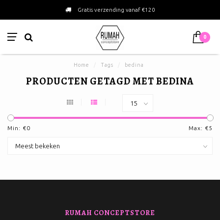
Gratis verzending vanaf €120
0
Home
/
Tags
/
bedina
PRODUCTEN GETAGD MET BEDINA
Min: €
0
Max: €
5
RUMAH CONCEPTSTORE