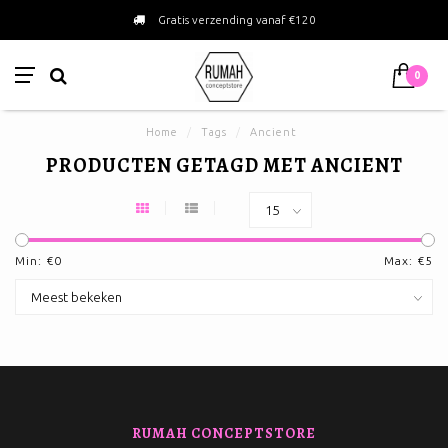
Gratis verzending vanaf €120
0
Home
/
Tags
/
Ancient
PRODUCTEN GETAGD MET ANCIENT
Min: €
0
Max: €
5
RUMAH CONCEPTSTORE