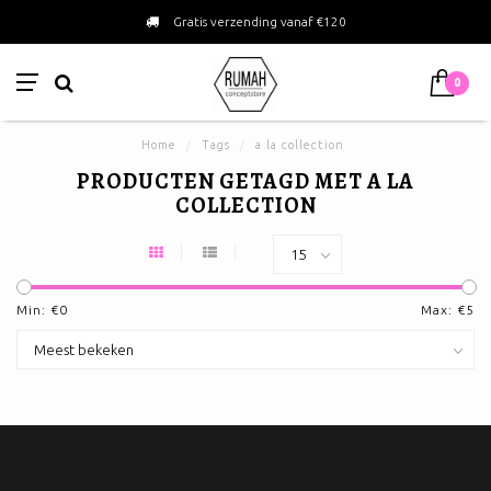
Gratis verzending vanaf €120
0
Home
/
Tags
/
a la collection
PRODUCTEN GETAGD MET A LA
COLLECTION
Min: €
0
Max: €
5