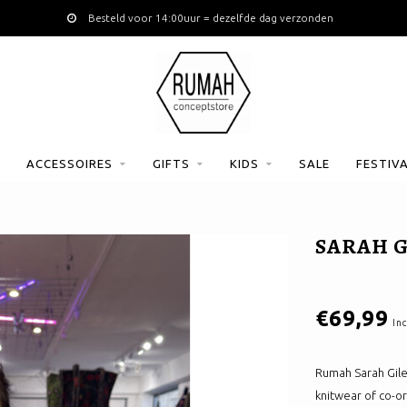
Besteld voor 14:00uur = dezelfde dag verzonden
ACCESSOIRES
GIFTS
KIDS
SALE
FESTIV
SARAH G
€69,99
Inc
Rumah Sarah Gilet
knitwear of co-or