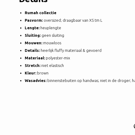
Rumah collectie
Pasvorm:
oversized; draagbaar van XS tm L
Lengte:
heuplengte
Sluiting:
geen sluiting
Mouwen:
mouwloos
Details:
heerlijk fluffy materiaal & gevoerd
Materiaal:
polyester-mix
Stretch:
niet elastisch
Kleur:
brown
Wasadvies:
binnenstebuiten op handwas; niet in de droger; 