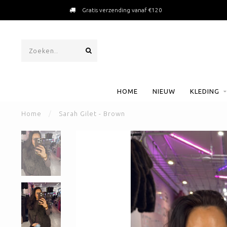
Gratis verzending vanaf €120
HOME
NIEUW
KLEDING
Home
/
Sarah Gilet - Brown