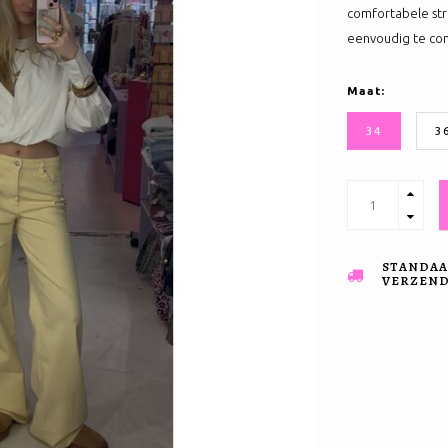
comfortabele str
eenvoudig te comb
Maat:
34
3
STANDAA
VERZENDI