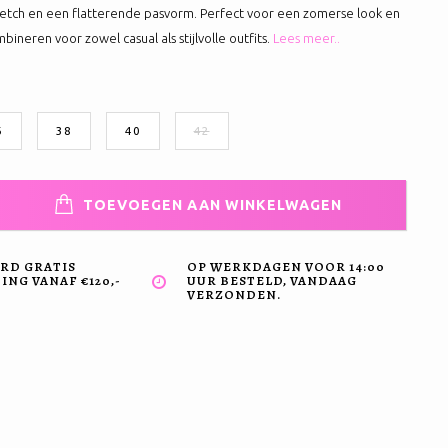
etch en een flatterende pasvorm. Perfect voor een zomerse look en
ineren voor zowel casual als stijlvolle outfits.
Lees meer..
6
38
40
42
TOEVOEGEN AAN WINKELWAGEN
RD GRATIS
OP WERKDAGEN VOOR 14:00
NG VANAF €120,-
UUR BESTELD, VANDAAG
VERZONDEN.