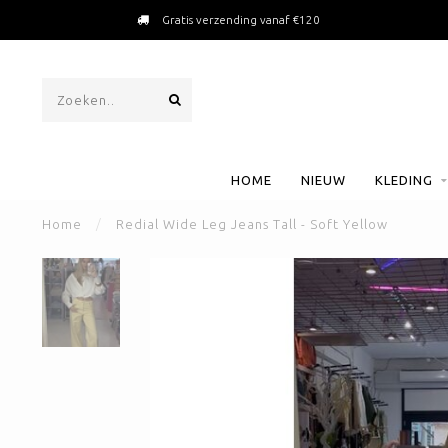
Gratis verzending vanaf €120
HOME
NIEUW
KLEDING
Home
/
Redial Wide Leg Jeans Tall - Soft Yellow