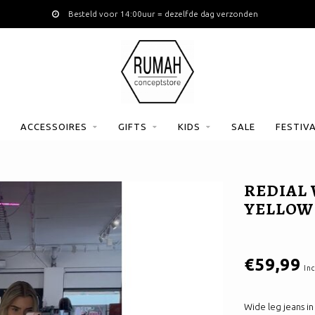
Besteld voor 14:00uur = dezelfde dag verzonden
ACCESSOIRES
GIFTS
KIDS
SALE
FESTIV
REDIAL 
YELLOW
€59,99
Inc
Wide leg jeans in