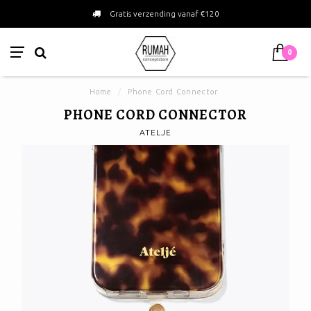
Gratis verzending vanaf €120
0
Home
/
Phone Cord Connector
PHONE CORD CONNECTOR
ATELJE