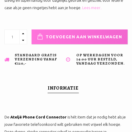
stevig en superhandig voor dagelijks gebruik en geschikt voor iedere
case als je geen ringetjes hebt aan je hoesje.
Lees meer..
TOEVOEGEN AAN WINKELWAGEN
STANDAARD GRATIS
OP WERKDAGEN VOOR
VERZENDING VANAF
14:00 UUR BESTELD,
€120,-
VANDAAG VERZONDEN.
INFORMATIE
De
Ateljé Phone Cord Connector
is hét item dat je nodig hebt als je
jouw favoriete telefoonkoord wilt gebruiken met vrijwel elk hoesje.
Deze dunne, sterke connector schuif je eenvoudig tussen je