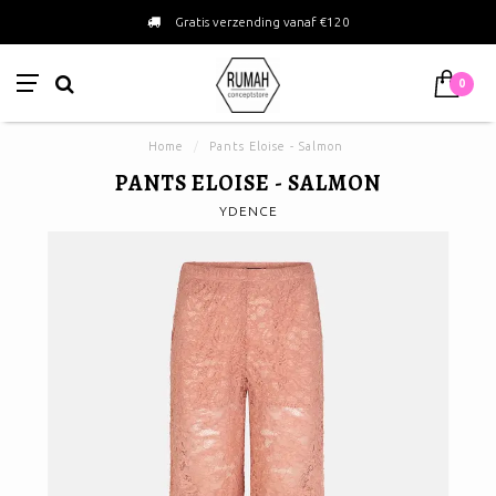
Gratis verzending vanaf €120
0
Home
/
Pants Eloise - Salmon
PANTS ELOISE - SALMON
YDENCE