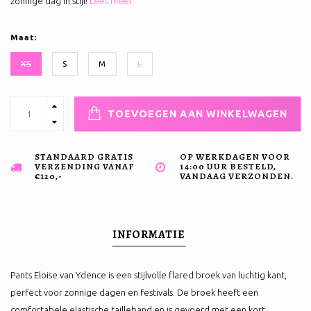
zonnige dag in stijl!
Lees meer..
Maat:
XS
S
M
L
TOEVOEGEN AAN WINKELWAGEN
STANDAARD GRATIS
OP WERKDAGEN VOOR
VERZENDING VANAF
14:00 UUR BESTELD,
€120,-
VANDAAG VERZONDEN.
INFORMATIE
Pants Eloise van Ydence is een stijlvolle flared broek van luchtig kant,
perfect voor zonnige dagen en festivals. De broek heeft een
comfortabele elastische tailleband en is gevoerd met een kort