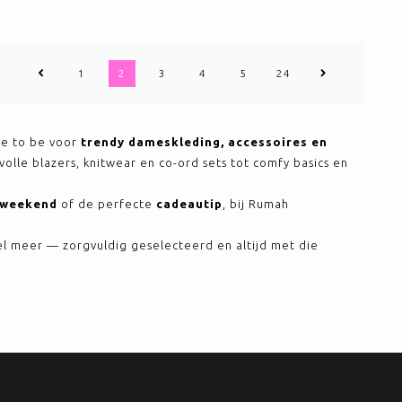
1
2
3
4
5
24
e to be voor
trendy dameskleding, accessoires en
jlvolle blazers, knitwear en co-ord sets tot comfy basics en
t weekend
of de perfecte
cadeautip
, bij Rumah
l meer — zorgvuldig geselecteerd en altijd met die