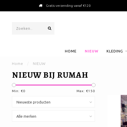
Gratis verzending vanaf €120
HOME
NIEUW
KLEDING
Home
/
NIEUW
NIEUW BIJ RUMAH
Min: €
0
Max: €
150