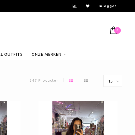
n
Inloggen
0
AL OUTFITS
ONZE MERKEN
347 Producten