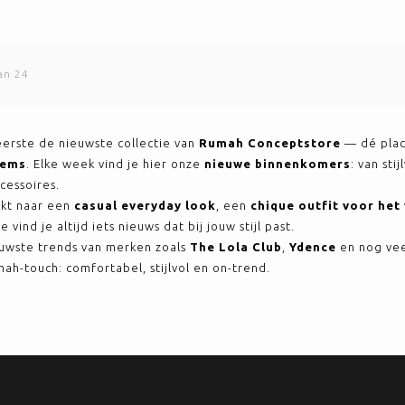
an 24
eerste de nieuwste collectie van
Rumah Conceptstore
— dé plac
tems
. Elke week vind je hier onze
nieuwe binnenkomers
: van sti
cessoires.
ekt naar een
casual everyday look
, een
chique outfit voor he
vind je altijd iets nieuws dat bij jouw stijl past.
uwste trends van merken zoals
The Lola Club
,
Ydence
en nog vee
ah-touch: comfortabel, stijlvol en on-trend.