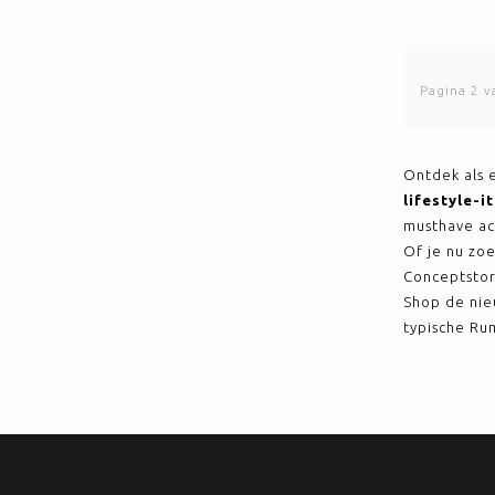
Pagina 2 v
Ontdek als 
lifestyle-i
musthave ac
Of je nu zo
Conceptstore 
Shop de nie
typische Rum