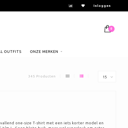
esteld voor 14:00uur = dezelfde dag verzonden
Inloggen
0
AL OUTFITS
ONZE MERKEN
345 Producten
jdvallend one-size T-shirt met een iets korter model en