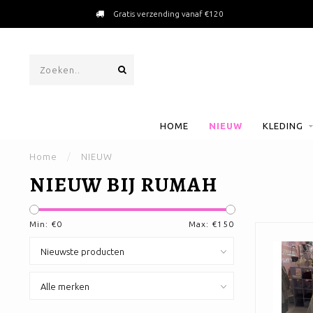
Packed with love
HOME
NIEUW
KLEDING
Home
/
NIEUW
NIEUW BIJ RUMAH
Min: €
0
Max: €
150