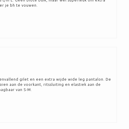
S t/m L. Geen blote buik, maar wel superleuk om extra
er je bh te vouwen.
penvallend gilet en een extra wijde wide leg pantalon. De
ien aan de voorkant, ritssluiting en elastiek aan de
raagbaar van S-M.