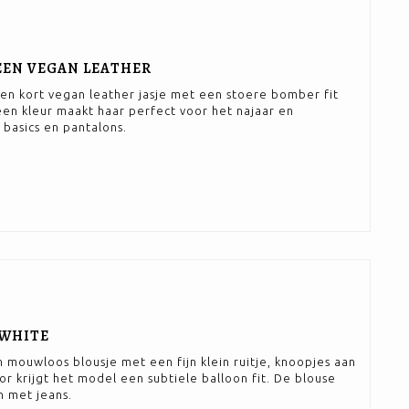
EEN VEGAN LEATHER
een kort vegan leather jasje met een stoere bomber fit
reen kleur maakt haar perfect voor het najaar en
basics en pantalons.
/WHITE
n mouwloos blousje met een fijn klein ruitje, knoopjes aan
r krijgt het model een subtiele balloon fit. De blouse
n met jeans.