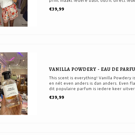
print maakt iedere basic outfit direct leuk
€39,99
VANILLA POWDERY - EAU DE PARFU
This scent is everything! Vanilla Powdery i
en nét even anders is dan anders. Even fla
dit populaire parfum is iedere keer uitver
€39,99