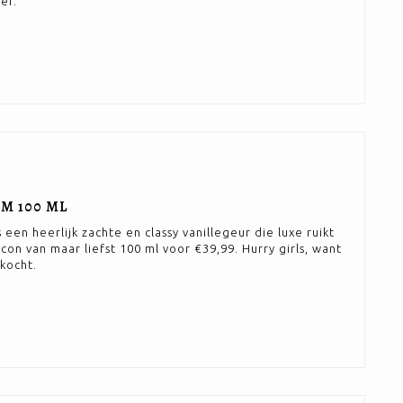
er.
M 100 ML
s een heerlijk zachte en classy vanillegeur die luxe ruikt
con van maar liefst 100 ml voor €39,99. Hurry girls, want
kocht.