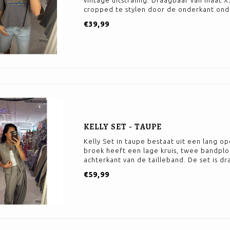
vintage uitstraling. Draagbaar van maat X
cropped te stylen door de onderkant ond
€39,99
KELLY SET - TAUPE
Kelly Set in taupe bestaat uit een lang o
broek heeft een lage kruis, twee bandploo
achterkant van de tailleband. De set is d
€59,99