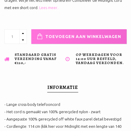
dragen. Wil je het iets meer opfleuren? Combineer de Midnight cord
met een short cord.
Lees meer..
TOEVOEGEN AAN WINKELWAGEN
STANDAARD GRATIS
OP WERKDAGEN VOOR
VERZENDING VANAF
14:00 UUR BESTELD,
€120,-
VANDAAG VERZONDEN.
INFORMATIE
- Lange cross-body telefooncord
- Het cord is gemaakt van 100% gerecycled nylon - zwart
- Aangepaste 100% gerecycled off white faux parel detail bevestigd
- Cordlengte: 114 cm (klik hier voor Midnight met een lengte van 140