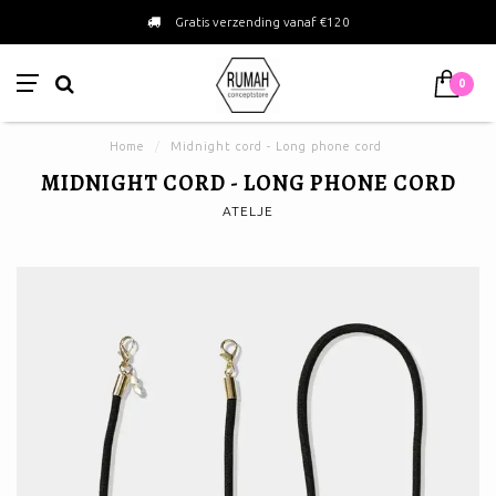
Gratis verzending vanaf €120
0
Home
/
Midnight cord - Long phone cord
MIDNIGHT CORD - LONG PHONE CORD
ATELJE