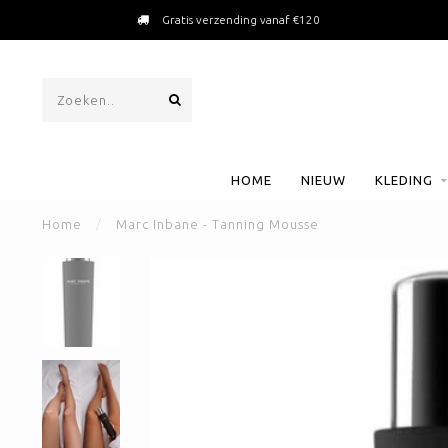
Gratis verzending vanaf €120
HOME
NIEUW
KLEDING
Home
/
Marc Inbane - Tanning Mousse