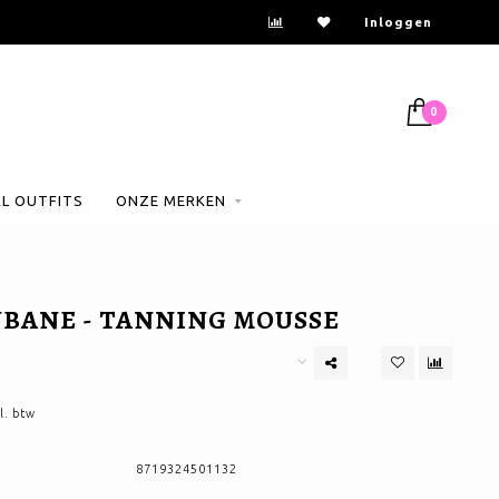
Inloggen
0
AL OUTFITS
ONZE MERKEN
BANE - TANNING MOUSSE
l. btw
8719324501132