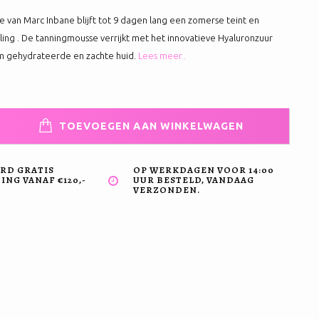
 van Marc Inbane blijft tot 9 dagen lang een zomerse teint en
ling . De tanningmousse verrijkt met het innovatieve Hyaluronzuur
m gehydrateerde en zachte huid.
Lees meer..
TOEVOEGEN AAN WINKELWAGEN
RD GRATIS
OP WERKDAGEN VOOR 14:00
NG VANAF €120,-
UUR BESTELD, VANDAAG
VERZONDEN.