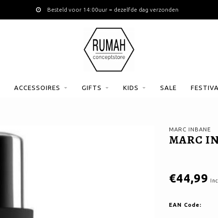
Besteld voor 14:00uur = dezelfde dag verzonden
ACCESSOIRES
GIFTS
KIDS
SALE
FESTIV
MARC INBANE
MARC IN
€44,99
Inc
EAN Code: