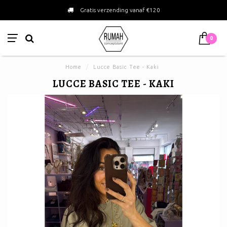
Gratis verzending vanaf €120
0
Home
/
Lucce Basic Tee - Kaki
LUCCE BASIC TEE - KAKI