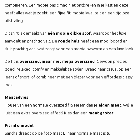
combineren. Een mooie basic mag niet ontbreken in je kast en deze
heeft alles wat je zoekt: een fijne fit, mooie kwaliteit en een tijdloze
uitstraling.
Dit shirt is gemaakt van
één mooie dikke stof
, waardoor het luxe
aanvoelt en prachtig valt. De
ronde hals
heeft een mooi boord en
sluit prachtig aan, wat zorgt voor een mooie pasvorm en een luxe look.
De fit is
oversized, maar niet mega oversized
. Gewoon precies
goed: relaxed, comfy en makkelijk te stylen. Draag haar casual op een
jeans of short, of combineer met een blazer voor een effortless classy
look.
Maatadvies
Hou je van een normale oversized fit? Neem dan je
eigen maat
. Wil je
juist een extra oversized effect? Kies dan een
maat groter
.
Fit info model
Sandra draagt op de foto maat
L
, haar normale maat is
S
.