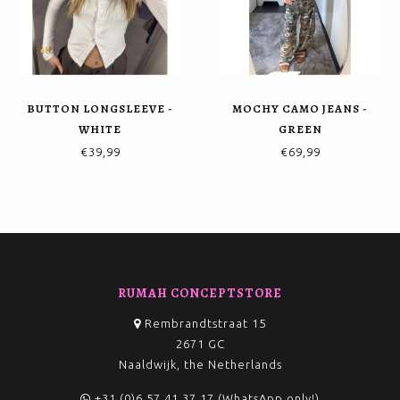
BUTTON LONGSLEEVE -
MOCHY CAMO JEANS -
WHITE
GREEN
€39,99
€69,99
RUMAH CONCEPTSTORE
Rembrandtstraat 15
2671 GC
Naaldwijk, the Netherlands
+31 (0)6 57 41 37 17 (WhatsApp only!)