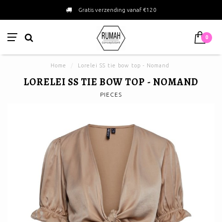
Gratis verzending vanaf €120
0
Home
/
Lorelei SS tie bow top - Nomand
LORELEI SS TIE BOW TOP - NOMAND
PIECES