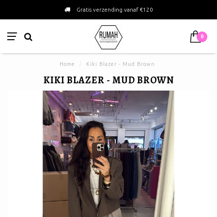
Gratis verzending vanaf €120
0
Home
/
Kiki Blazer - Mud Brown
KIKI BLAZER - MUD BROWN