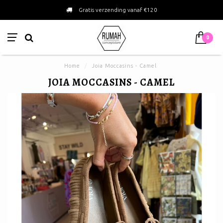
Gratis verzending vanaf €120
0
Home
/
Joia Moccasins - Camel
JOIA MOCCASINS - CAMEL