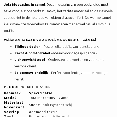
Joia Moccasins in camel
. Deze mocassins zijn een veelzijdige must-
have voor je schoenenkast. Dankzij het zachte materiaal en de flexibele
zool geniet je de hele dag van ultiem draagcomfort. De warme camel-
kleur maakt ze moeiteloos te combineren met zowel casual als chique
outfits.
WAAROM KIEZEN VOOR JOIA MOCCASINS – CAMEL?
Tijdloos design
– Past bij elke outfit, van jeans tot jurk.
Zacht & comfortabel
– Ideaal voor dagelijks gebruik.
Lichtgewicht zool
– Ondersteunt je voeten en voorkomt
vermoeidheid.
Seizoensvriendelijk
– Perfect voor lente, zomer en vroege
herfst.
PRODUCTSPECIFICATIES
Kenmerk
Specificatie
Model
Joia Moccasins – Camel
Materiaal
Suède-look (synthetisch)
bovenkant
Voering
Ademend textiel
Zool
Rubberen antislip zool