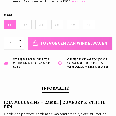
combineren. Gratis verzending vanaf €120."
Lees meer..
Maat:
36
37
38
39
40
41
TOEVOEGEN AAN WINKELWAGEN
STANDAARD GRATIS
OP WERKDAGEN VOOR
VERZENDING VANAF
14:00 UUR BESTELD,
€120,-
VANDAAG VERZONDEN.
INFORMATIE
JOIA MOCCASINS – CAMEL | COMFORT & STIJL IN
ÉÉN
Ontdek de perfecte combinatie van comfort en tijdloze stijl met de